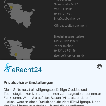
Siemensstraße 17
25813 Husum
04841 / 789-0
info@topf-online.de
Öffnungszeiten und mehr
Niederlassung Itzehoe
Marie-Curie-Ring 2
25524 Itzehoe
04821 / 8891-50
itzehoe@topf-online.de
Öffnungszeiten und mehr
Niederlassung Glinde
Am alten Lokschuppen 9
21509 Glinde
040 / 21 04 04 04-04
glinde@topf-online.de
Öffnungszeiten und mehr