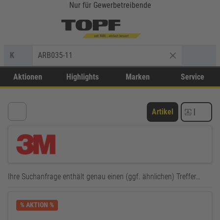
Nur für Gewerbetreibende
K
ARB035-11
Aktionen
Highlights
Marken
Service
Artikel
|
Ihre Suchanfrage enthält genau einen (ggf. ähnlichen) Treffer…
% AKTION %