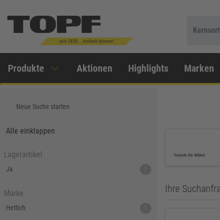
Kernsor
Produkte
Aktionen
Highlights
Marken
Neue Suche starten
Alle einklappen
Lagerartikel
Ja
1
Ihre Suchanfra
Marke
Hettich
1