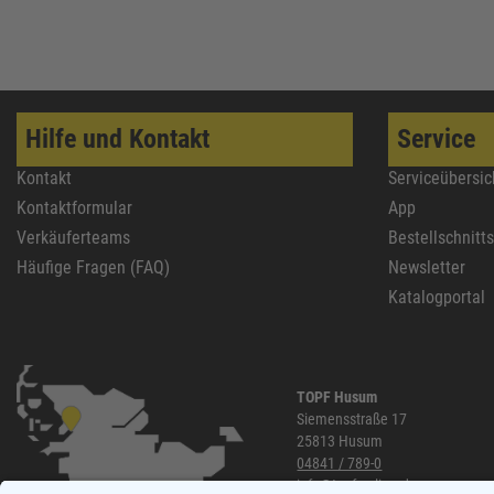
Hilfe und Kontakt
Service
Kontakt
Serviceübersic
Kontaktformular
App
Verkäuferteams
Bestellschnitt
Häufige Fragen (FAQ)
Newsletter
Katalogportal
TOPF Husum
Siemensstraße 17
25813 Husum
04841 / 789-0
info@topf-online.de