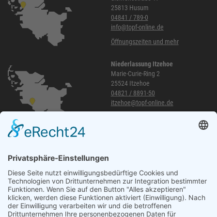
25813 Husum
04841 / 789-0
info@topf-online.de
Öffnungszeiten und mehr
Niederlassung Itzehoe
Marie-Curie-Ring 2
25524 Itzehoe
04821 / 8891-50
itzehoe@topf-online.de
Öffnungszeiten und mehr
Niederlassung Glinde
Am alten Lokschuppen 9
21509 Glinde
040 / 21 04 04 04-04
glinde@topf-online.de
Öffnungszeiten und mehr