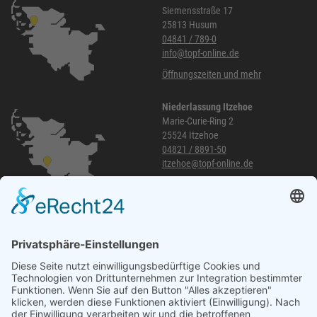
Siemensstraße 17
25813 Husum
04841 / 789-0
info@topf-online.de
Öffnungszeiten und mehr
Niederlassung Itzehoe
Marie-Curie-Ring 2
25524 Itzehoe
04821 / 8891-50
itzehoe@topf-online.de
Öffnungszeiten und mehr
Niederlassung Glinde
Am alten Lokschuppen 9
21509 Glinde
040 / 21 04 04 04-04
glinde@topf-online.de
Öffnungszeiten und mehr