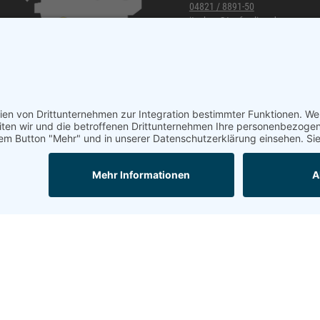
04821 / 8891-50
itzehoe@topf-online.de
Öffnungszeiten und mehr
Mail
Anrufen
Impressum
AGB
Datenschutzerklärung
Mobil-Version