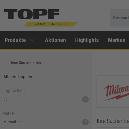
Kernsor
Produkte
Aktionen
Highlights
Marken
Neue Suche starten
Alle einklappen
Lagerartikel
Ja
1
Marke
Ihre Suchanfra
Milwaukee
1