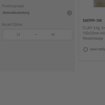
Produktgruppe
Materialbearbeitung
1
SAE999-160
Anzahl Zähne
FLURY 3-tlg. Kr
160x20mm inkl
–
Wasserwaage