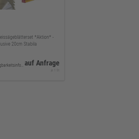
eissägeblätterset *Aktion* -
usive 20cm Stabila
auf Anfrage
keine Verfügbarkeitsinformationen
je 1 St