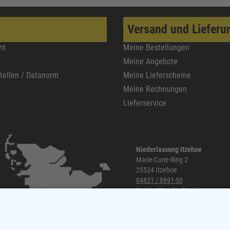
Versand und Lieferu
ht
Meine Bestellungen
Meine Angebote
stellen / Datanorm
Meine Lieferscheine
Meine Rechnungen
Lieferservice
Niederlassung Itzehoe
Marie-Curie-Ring 2
25524 Itzehoe
04821 / 8891-50
itzehoe@topf-online.de
Öffnungszeiten und mehr