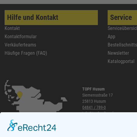
Hilfe und Kontakt
Service
Kontakt
Serviceübersic
Kontaktformular
App
Verkäuferteams
Bestellschnitt
Häufige Fragen (FAQ)
Newsletter
Katalogportal
TOPF Husum
Siemensstraße 17
25813 Husum
04841 / 789-0
info@topf-online.de
Öffnungszeiten und mehr