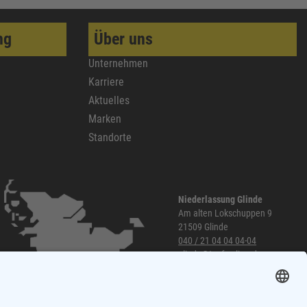
ng
Über uns
Unternehmen
Karriere
Aktuelles
Marken
Standorte
Niederlassung Glinde
Am alten Lokschuppen 9
21509 Glinde
040 / 21 04 04 04-04
glinde@topf-online.de
Öffnungszeiten und mehr