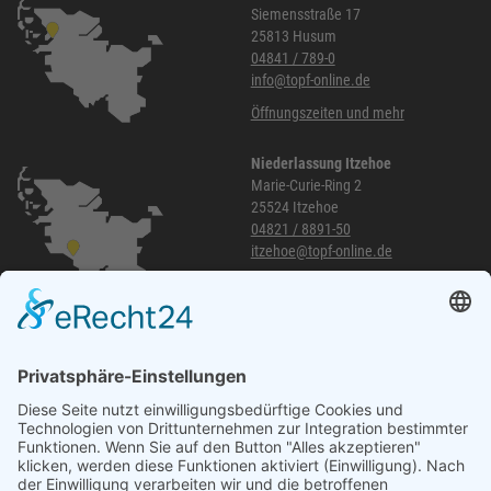
Siemensstraße 17
25813 Husum
04841 / 789-0
info@topf-online.de
Öffnungszeiten und mehr
Niederlassung Itzehoe
Marie-Curie-Ring 2
25524 Itzehoe
04821 / 8891-50
itzehoe@topf-online.de
Öffnungszeiten und mehr
Niederlassung Glinde
Am alten Lokschuppen 9
21509 Glinde
040 / 21 04 04 04-04
glinde@topf-online.de
Öffnungszeiten und mehr