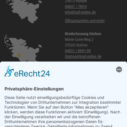
25813 Husum
04841 / 789-0
info@topf-online.de
Öffnungszeiten und mehr
Niederlassung Itzehoe
Marie-Curie-Ring 2
25524 Itzehoe
04821 / 8891-50
itzehoe@topf-online.de
Öffnungszeiten und mehr
Niederlassung Glinde
Am alten Lokschuppen 9
21509 Glinde
040 / 21 04 04 04-04
glinde@topf-online.de
Öffnungszeiten und mehr