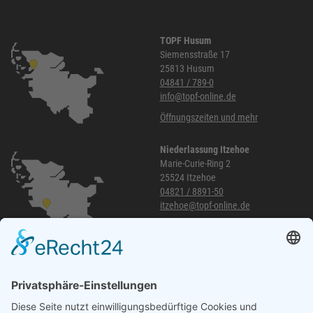
TOPF Husum
Siemensstraße 17
25813 Husum
04841 / 789-0
info@topf-online.de
Öffnungszeiten und mehr
Niederlassung Itzehoe
Marie-Curie-Ring 2
25524 Itzehoe
04821 / 8891-50
itzehoe@topf-online.de
Öffnungszeiten und mehr
Niederlassung Glinde
Am alten Lokschuppen 9
21509 Glinde
040 / 21 04 04 04-04