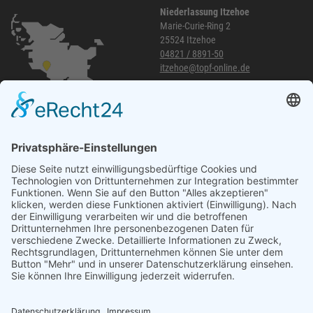
Niederlassung Itzehoe
Marie-Curie-Ring 2
25524 Itzehoe
04821 / 8891-50
itzehoe@topf-online.de
Öffnungszeiten und mehr
Niederlassung Glinde
Am alten Lokschuppen 9
21509 Glinde
040 / 21 04 04 04-04
glinde@topf-online.de
Öffnungszeiten und mehr