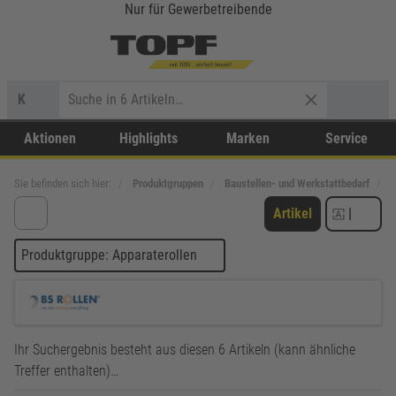
Nur für Gewerbetreibende
K
Aktionen
Highlights
Marken
Service
Sie befinden sich hier:
Produktgruppen
Baustellen- und Werkstattbedarf
R
Artikel
|
Produktgruppe: Apparaterollen
Ihr Suchergebnis besteht aus diesen 6 Artikeln (kann ähnliche
Treffer enthalten)…