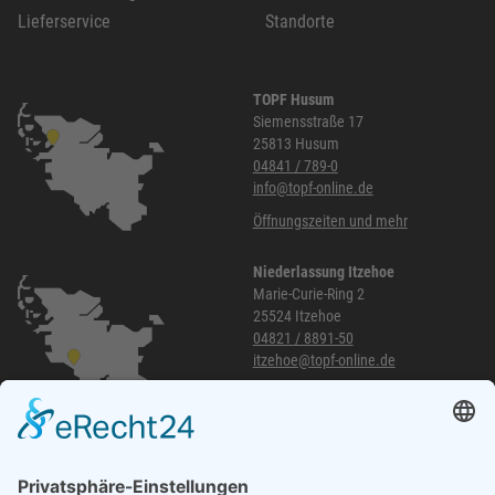
Lieferservice
Standorte
TOPF Husum
Siemensstraße 17
25813 Husum
04841 / 789-0
info@topf-online.de
Öffnungszeiten und mehr
Niederlassung Itzehoe
Marie-Curie-Ring 2
25524 Itzehoe
04821 / 8891-50
itzehoe@topf-online.de
Öffnungszeiten und mehr
Niederlassung Glinde
Am alten Lokschuppen 9
21509 Glinde