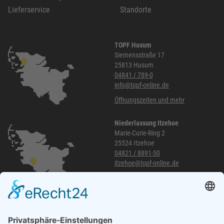
Lieferservice
Standorte
TOPF Husum
Siemensstraße 17
25813 Husum
04841 / 789-0
info@topf-online.de
Öffnungszeiten und mehr
Niederlassung Itzehoe
Marie-Curie-Ring 2
25524 Itzehoe
04821 / 8891-50
itzehoe@topf-online.de
Öffnungszeiten und mehr
Niederlassung Glinde
Am alten Lokschuppen 9
21509 Glinde