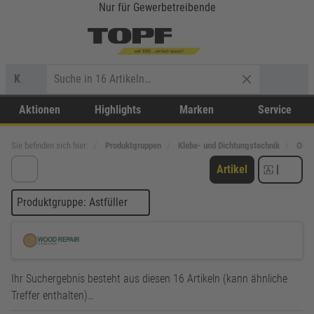
Nur für Gewerbetreibende
K
Aktionen
Highlights
Marken
Service
Sie befinden sich hier:
Produktgruppen
Klebe- und Dichtungstechnik
Ober
Artikel
|
Produktgruppe: Astfüller
Ihr Suchergebnis besteht aus diesen 16 Artikeln (kann ähnliche
Treffer enthalten)…