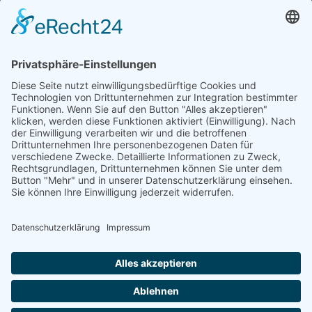
Öffnungszeiten und mehr
Niederlassung Glinde
Am alten Lokschuppen 9
21509 Glinde
040 / 21 04 04 04-04
glinde@topf-online.de
Öffnungszeiten und mehr
Impressum
AGB
Datenschutzerklärung
Desktop-Version