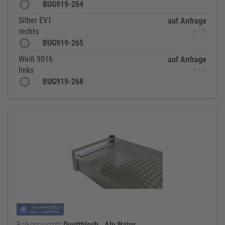
BUG919-264
Silber EV1
auf Anfrage
rechts
je 1 St
BUG919-265
Weiß 9016
auf Anfrage
links
je 1 St
BUG919-268
Balkonaustritt
Duettblech
-
Alu
Natur