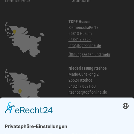
Lieferservice
Standorte
TOPF Husum
Siemensstraße 17
25813 Husum
04841 / 789-0
info@topf-online.de
Öffnungszeiten und mehr
Niederlassung Itzehoe
Marie-Curie-Ring 2
25524 Itzehoe
04821 / 8891-50
itzehoe@topf-online.de
Öffnungszeiten und mehr
Niederlassung Glinde
Am alten Lokschuppen 9
21509 Glinde
040 / 21 04 04 04-04