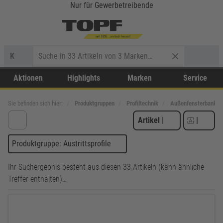
Nur für Gewerbetreibende
K
Aktionen
Highlights
Marken
Service
Sie befinden sich hier:
Produktgruppen
Profiltechnik
Außenfensterbank
Artikel
|
|
Produktgruppe: Austrittsprofile
Ihr Suchergebnis besteht aus diesen 33 Artikeln (kann ähnliche
Treffer enthalten)…