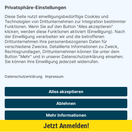
Am alten Lokschuppen 9
21509 Glinde
040 / 21 04 04 04-04
glinde@topf-online.de
Öffnungszeiten und mehr
Impressum
AGB
Datenschutzerklärung
Desktop-Version
Jetzt Anmelden!