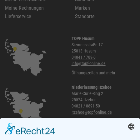
Meine Rechnungen
Marken
Lieferservice
Standorte
TOPF Husum
Siemensstraße 17
25813 Husum
04841 / 789-0
info@topf-online.de
Öffnungszeiten und mehr
Niederlassung Itzehoe
Marie-Curie-Ring 2
25524 Itzehoe
04821 / 8891-50
itzehoe@topf-online.de
Öffnungszeiten und mehr
Niederlassung Glinde