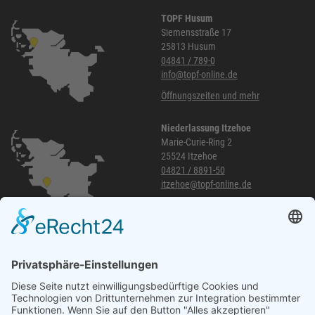
TOPF Husum
Siemensstraße 17
25813 Husum
04841 / 789-0
info@topf-online.de
Öffnungszeiten und mehr
Niederlassung Itzehoe
Marie-Curie-Ring 2
25524 Itzehoe
04821 / 8891-50
itzehoe@topf-online.de
Öffnungszeiten und mehr
Niederlassung Glinde
Am alten Lokschuppen 9
21509 Glinde
040 / 21 04 04 04-04
glinde@topf-online.de