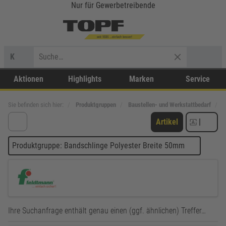
Nur für Gewerbetreibende
K
Aktionen
Highlights
Marken
Service
Sie befinden sich hier:
Produktgruppen
Baustellen- und Werkstattbedarf
L
Artikel
|
Produktgruppe: Bandschlinge Polyester Breite 50mm
Ihre Suchanfrage enthält genau einen (ggf. ähnlichen) Treffer…