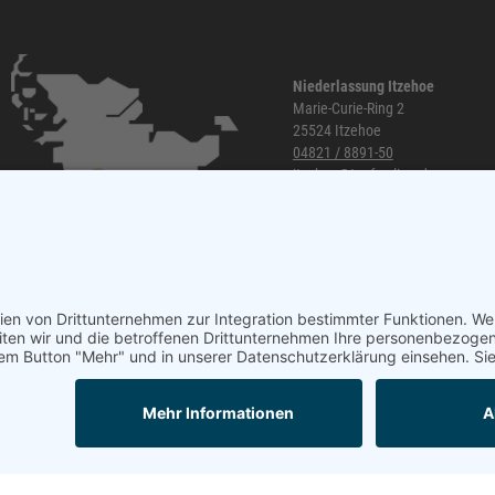
Niederlassung Itzehoe
Marie-Curie-Ring 2
25524 Itzehoe
04821 / 8891-50
itzehoe@topf-online.de
Öffnungszeiten und mehr
Mail
Anrufen