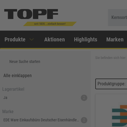
Kernsor
Produkte
Aktionen
Highlights
Marken
Sie befinden sich hier:
Neue Suche starten
Alle einklappen
Produktgruppe:
Lagerartikel
Ja
2
Marke
EDE Ware Einkaufsbüro Deutscher Eisenhändler GmbH
2