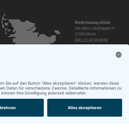
Niederlassung Glinde
Am alten Lokschuppen 9
21509 Glinde
040 / 21 04 04 04-04
glinde@topf-online.de
Öffnungszeiten und mehr