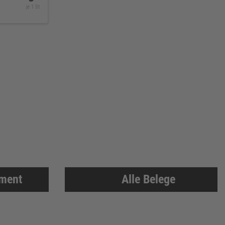
je 1 St
iment
Alle Belege