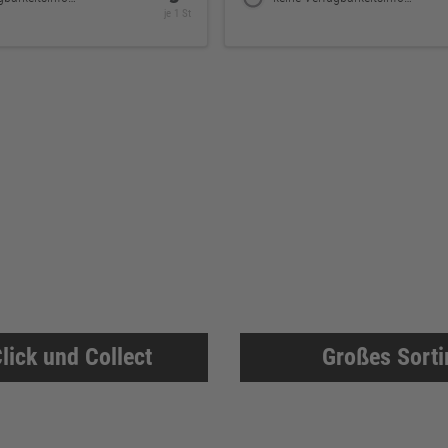
je 1 St
lick und Collect
Großes Sort