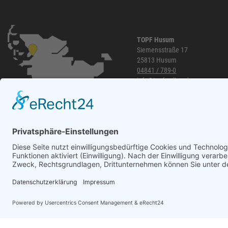
TOPF Husum
Siemensstraße 17
25813 Husum
04841 / 789-0
info@topf-online.de
Öffnungszeiten und mehr
WhatsApp