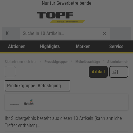
Nur für Gewerbetreibende
K
Aktionen
Highlights
Marken
Service
Sie befinden sich hier:
Produktgruppen
Möbelbeschläge
Aluminiumrahm
Artikel
|
Produktgruppe: Befestigung
Ihr Suchergebnis besteht aus diesen 10 Artikeln (kann ähnliche
Treffer enthalten)…