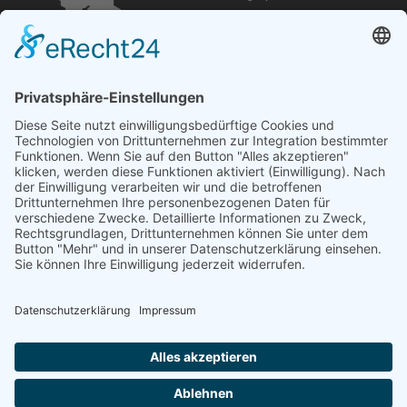
Öffnungszeiten und mehr
Niederlassung Glinde
Am alten Lokschuppen 9
21509 Glinde
040 / 21 04 04 04-04
glinde@topf-online.de
Öffnungszeiten und mehr
Impressum
AGB
Datenschutzerklärung
Desktop-Version