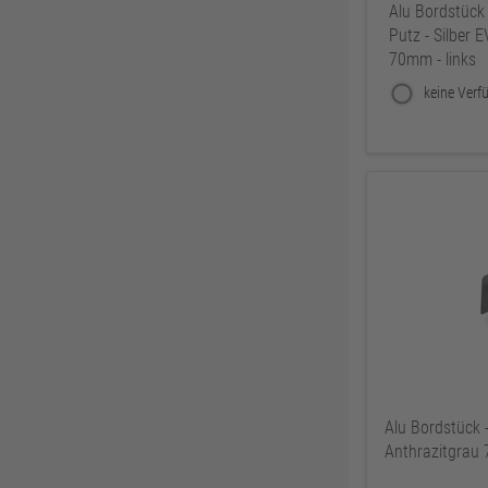
440 mm
20
Alu Bordstück 
Putz - Silber 
460 mm
20
70mm - links
480 mm
20
500 mm
20
Alu Bordstück -
Anthrazitgrau