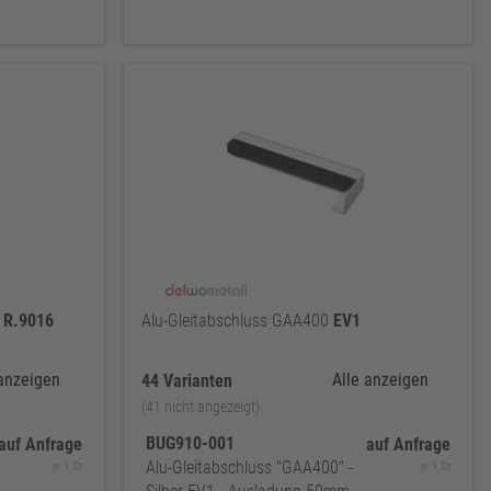
R.9016
Alu-Gleitabschluss GAA400
EV1
 anzeigen
Alle anzeigen
44 Varianten
(41 nicht angezeigt)
BUG910-001
auf Anfrage
auf Anfrage
Alu-Gleitabschluss "GAA400" -
je 1 St
je 1 St