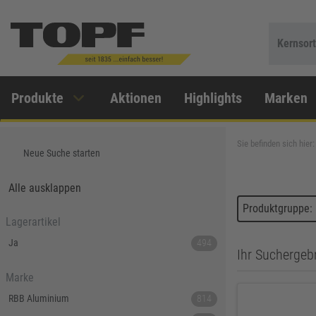
Kernsor
Produkte
Aktionen
Highlights
Marken
Sie befinden sich hier:
Neue Suche starten
Alle ausklappen
Produktgruppe:
Lagerartikel
Ja
494
Ihr Suchergebn
Marke
RBB Aluminium
814