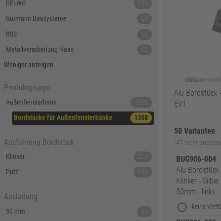
DELWO
144
Gutmann Bausysteme
28
BSS
14
Metallverarbeitung Haas
10
Weniger anzeigen
Produktgruppe
Alu Bordstück 
Außenfensterbank
1358
EV1
Bordstücke für Außenfensterbänke
1358
50 Varianten
Ausführung Bordstück
(47 nicht angezei
Klinker
216
BUG906-004
Alu Bordstück 
Putz
196
Klinker - Silb
50mm - links
Ausladung
50 mm
32