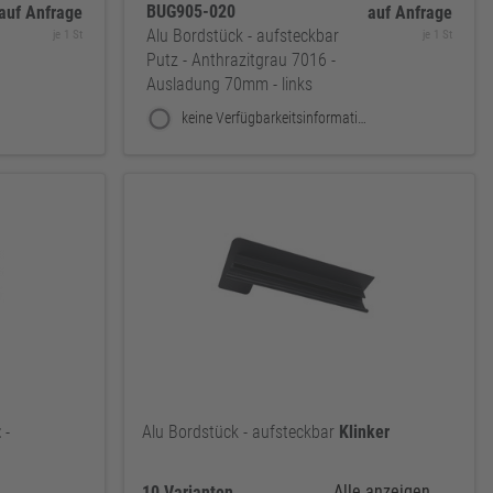
BUG905-020
auf Anfrage
auf Anfrage
Alu Bordstück - aufsteckbar
je 1 St
je 1 St
Putz - Anthrazitgrau 7016 -
Ausladung 70mm - links
keine Verfügbarkeitsinformationen
z
-
Alu Bordstück - aufsteckbar
Klinker
Alle anzeigen
10 Varianten