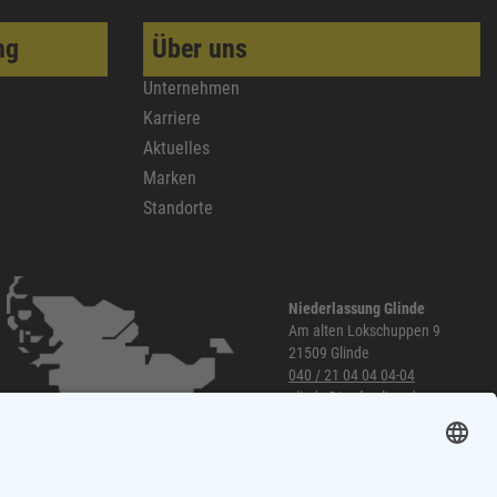
ng
Über uns
Unternehmen
Karriere
Aktuelles
Marken
Standorte
Niederlassung Glinde
Am alten Lokschuppen 9
21509 Glinde
040 / 21 04 04 04-04
glinde@topf-online.de
Öffnungszeiten und mehr