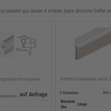
is besteht aus diesen 4 Artikeln (kann ähnliche Treffer e
ngshohlprofil transparent
ATHMER Bürstenleisten versch. 
Alle
3 Varianten
auf Anfrage
keine Verfügbarkeitsinformationen
je 1 m
Bürstenh
Länge
öhe