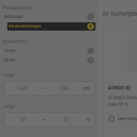
Produktgruppe
Ihr Suchergebn
Dichtungen
4
Bürstendichtungen
4
Bürstenhöhe
12 mm
1
25 mm
2
Länge
ATH023-02
–
mm
ATHMER Dichtu
Rolle 50 m
Länge
–
m