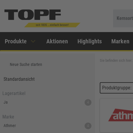
Kernsor
Produkte
Aktionen
Highlights
Marken
Sie befinden sich hier:
Neue Suche starten
Standardansicht
Produktgruppe:
Lagerartikel
Ja
4
Marke
Athmer
4