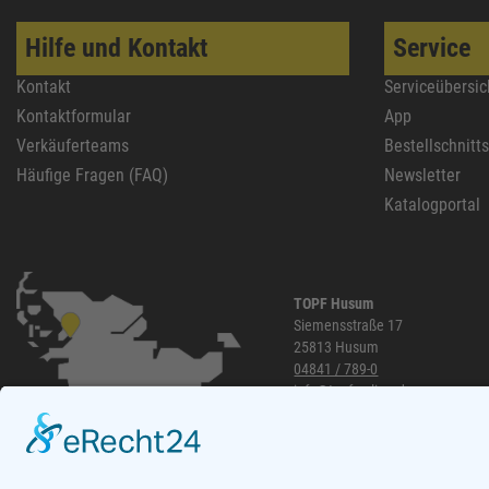
Hilfe und Kontakt
Service
Kontakt
Serviceübersic
Kontaktformular
App
Verkäuferteams
Bestellschnitt
Häufige Fragen (FAQ)
Newsletter
Katalogportal
TOPF Husum
Siemensstraße 17
25813 Husum
04841 / 789-0
info@topf-online.de
Öffnungszeiten und mehr