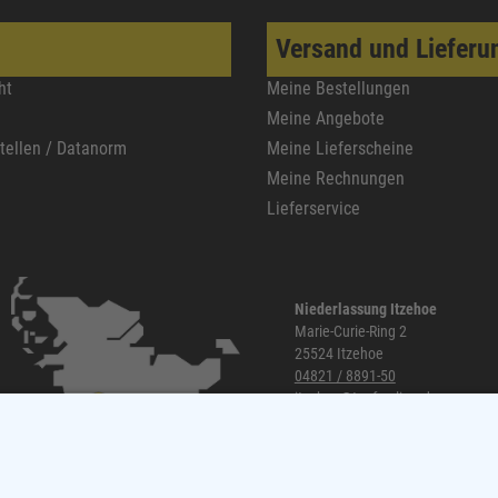
Versand und Lieferu
ht
Meine Bestellungen
Meine Angebote
stellen / Datanorm
Meine Lieferscheine
Meine Rechnungen
Lieferservice
Niederlassung Itzehoe
Marie-Curie-Ring 2
25524 Itzehoe
04821 / 8891-50
itzehoe@topf-online.de
Öffnungszeiten und mehr