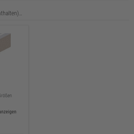
nthalten)…
Größen
 anzeigen