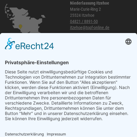
Niederlassung Itzehoe
Marie-Curie-Ring 2
25524 Itzehoe
04821 / 8891-50
itzehoe@topf-online.de
Öffnungszeiten und mehr
Niederlassung Glinde
Am alten Lokschuppen 9
21509 Glinde
040 / 21 04 04 04-04
glinde@topf-online.de
Öffnungszeiten und mehr