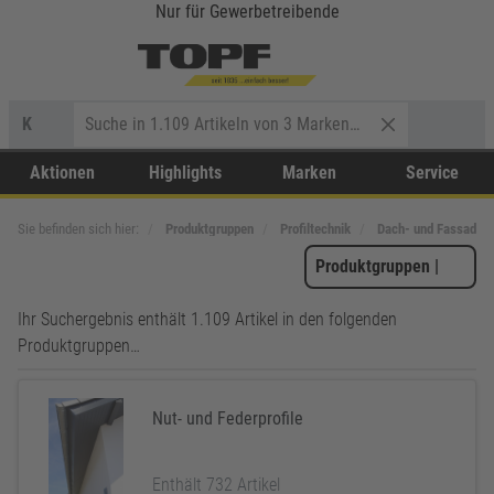
Nur für Gewerbetreibende
K
Aktionen
Highlights
Marken
Service
Sie befinden sich hier:
Produktgruppen
Profiltechnik
Dach- und Fassadenp
Produktgruppen
|
Ihr Suchergebnis enthält 1.109 Artikel in den folgenden
Produktgruppen…
Nut- und Federprofile
Enthält 732 Artikel