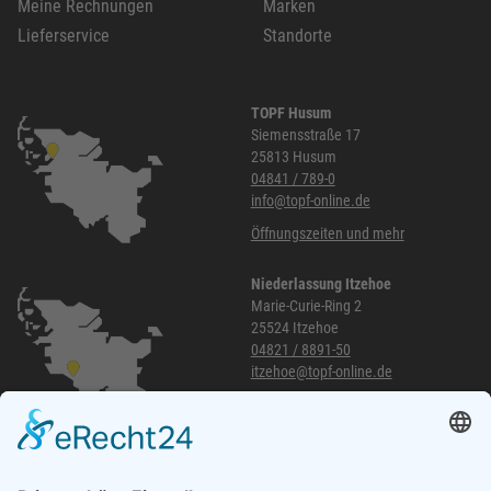
Meine Rechnungen
Marken
Lieferservice
Standorte
TOPF Husum
Siemensstraße 17
25813 Husum
04841 / 789-0
info@topf-online.de
Öffnungszeiten und mehr
Niederlassung Itzehoe
Marie-Curie-Ring 2
25524 Itzehoe
04821 / 8891-50
itzehoe@topf-online.de
Öffnungszeiten und mehr
Niederlassung Glinde
Am alten Lokschuppen 9