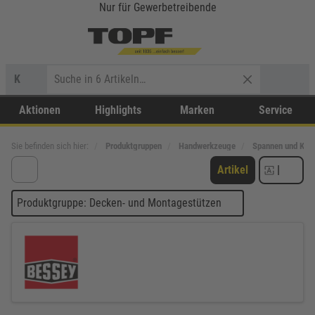
Nur für Gewerbetreibende
K
Aktionen
Highlights
Marken
Service
Sie befinden sich hier:
Produktgruppen
Handwerkzeuge
Spannen und Kl
Artikel
|
Produktgruppe: Decken- und Montagestützen