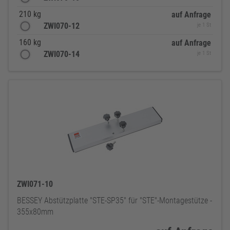
210 kg
auf Anfrage
ZWI070-12
je 1 St
160 kg
auf Anfrage
ZWI070-14
je 1 St
ZWI071-10
BESSEY Abstützplatte "STE-SP35" für "STE"-Montagestütze -
355x80mm