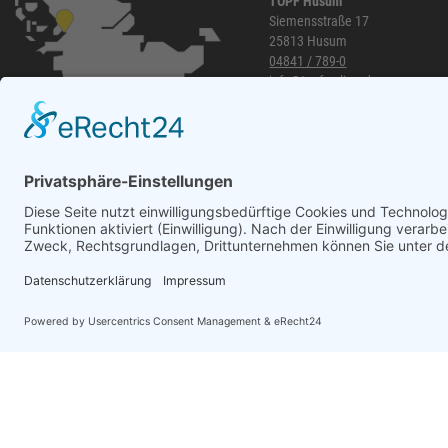
TOPF Husum
Siemensstraße 17
25813 Husum
04841 / 789-0
info@topf-online.de
Öffnungszeiten und mehr
WhatsApp