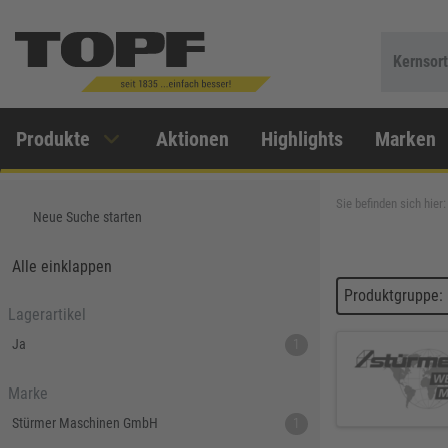
Kernsor
Produkte
Aktionen
Highlights
Marken
Sie befinden sich hier:
Neue Suche starten
Alle einklappen
Produktgruppe: 
Lagerartikel
Ja
1
Marke
Stürmer Maschinen GmbH
1