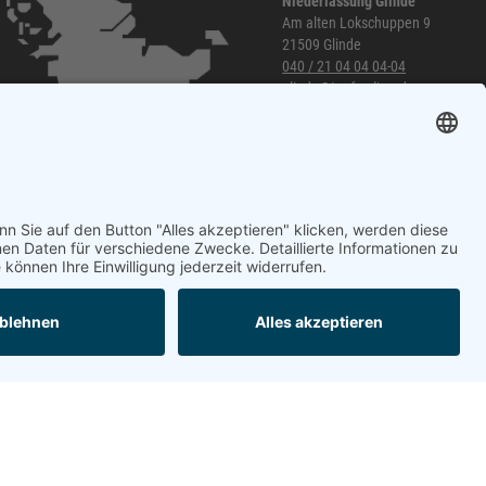
Niederlassung Glinde
Am alten Lokschuppen 9
21509 Glinde
040 / 21 04 04 04-04
glinde@topf-online.de
Öffnungszeiten und mehr