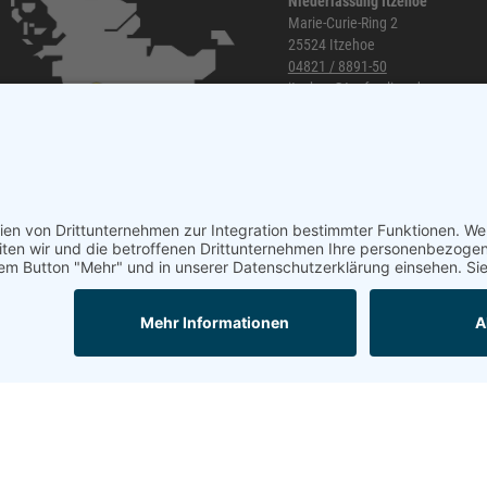
Niederlassung Itzehoe
Marie-Curie-Ring 2
25524 Itzehoe
04821 / 8891-50
itzehoe@topf-online.de
Öffnungszeiten und mehr
Mail
Anrufen
Impressum
AGB
Datenschutzerklärung