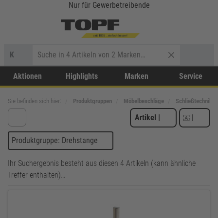
Nur für Gewerbetreibende
K
Aktionen
Highlights
Marken
Service
Sie befinden sich hier:
Produktgruppen
Möbelbeschläge
Schließtechnik
Artikel
|
|
Produktgruppe: Drehstange
Ihr Suchergebnis besteht aus diesen 4 Artikeln (kann ähnliche
Treffer enthalten)…