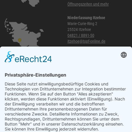
Öffnungszeiten und mehr
Niederlassung Itzehoe
Marie-Curie-Ring 2
25524 Itzehoe
04821 / 8891-50
itzehoe@topf-online.de
Öffnungszeiten und mehr
Niederlassung Glinde
Am alten Lokschuppen 9
21509 Glinde
040 / 21 04 04 04-04
glinde@topf-online.de
Öffnungszeiten und mehr