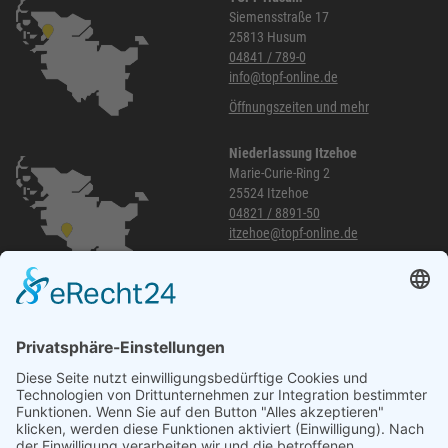
Siemensstraße 17
25813 Husum
04841 / 789-0
info@topf-online.de
Öffnungszeiten und mehr
Niederlassung Itzehoe
Marie-Curie-Ring 2
25524 Itzehoe
04821 / 8891-50
itzehoe@topf-online.de
Öffnungszeiten und mehr
Niederlassung Glinde
Am alten Lokschuppen 9
21509 Glinde
040 / 21 04 04 04-04
glinde@topf-online.de
Öffnungszeiten und mehr