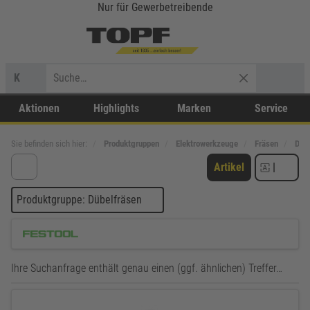
Nur für Gewerbetreibende
K
Aktionen
Highlights
Marken
Service
Sie befinden sich hier:
Produktgruppen
Elektrowerkzeuge
Fräsen
Dübe
Artikel
|
Produktgruppe: Dübelfräsen
Ihre Suchanfrage enthält genau einen (ggf. ähnlichen) Treffer…