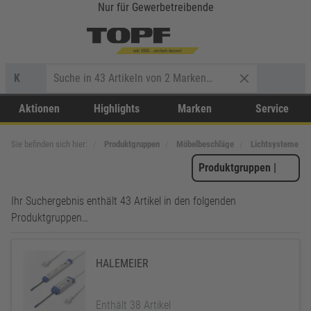
Nur für Gewerbetreibende
K
Aktionen
Highlights
Marken
Service
Sie befinden sich hier:
Produktgruppen
Möbelbeschläge
Lichtsysteme
Produktgruppen
|
Ihr Suchergebnis enthält 43 Artikel in den folgenden
Produktgruppen…
HALEMEIER
Enthält 38 Artikel