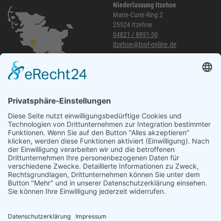
Niederlassung Itzehoe
Marie-Curie-Ring 2
25524 Itzehoe
04821 / 8891-50
itzehoe@topf-online.de
Öffnungszeiten und mehr
Niederlassung Glinde
Am alten Lokschuppen 9
21509 Glinde
040 / 21 04 04 04-04
glinde@topf-online.de
Öffnungszeiten und mehr