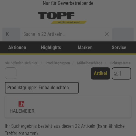
Nur für Gewerbetreibende
K
Aktionen
Highlights
Marken
Service
Sie befinden sich hier:
Produktgruppen
Möbelbeschläge
Lichtsysteme
Artikel
|
Produktgruppe: Einbauleuchten
Ihr Suchergebnis besteht aus diesen 22 Artikeln (kann ähnliche
Treffer enthalten)…