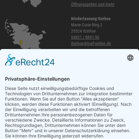
Öffnungszeiten und mehr
Niederlassung Itzehoe
Marie-Curie-Ring 2
25524 Itzehoe
04821 / 8891-50
itzehoe@topf-online.de
Öffnungszeiten und mehr
Niederlassung Glinde
Am alten Lokschuppen 9
21509 Glinde
040 / 21 04 04 04-04
glinde@topf-online.de
Öffnungszeiten und mehr