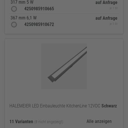
317 mm 5 W
auf Anfrage
4250985910665
je 1 St
367 mm 6,1 W
auf Anfrage
4250985910672
je 1 St
HALEMEIER LED Einbauleuchte KitchenLine 12VDC
Schwarz
Alle anzeigen
11 Varianten
(8 nicht angezeigt)