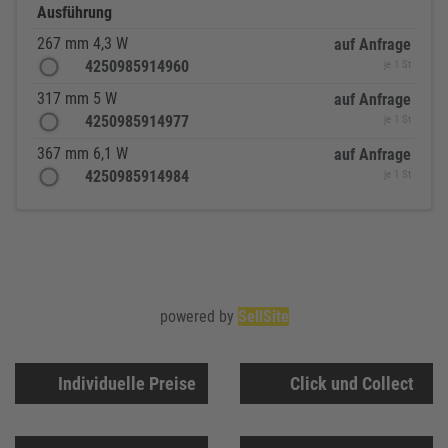
Ausführung
267 mm 4,3 W
auf Anfrage
4250985914960
je 1 St
317 mm 5 W
auf Anfrage
4250985914977
je 1 St
367 mm 6,1 W
auf Anfrage
4250985914984
je 1 St
powered by
SellSite
Individuelle Preise
Click und Collect