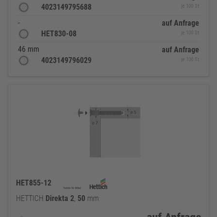
4023149795688
je 100 St
-
auf Anfrage
HET830-08
je 100 St
46 mm
auf Anfrage
4023149796029
je 100 St
HET855-12
HETTICH
Direkta
2
,
50
mm