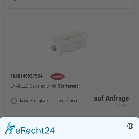
7640149937534
LAMELLO Cabineo 8 M6
Starterset
auf Anfrage
keine Verfügbarkeitsinformationen
je 1 Pak.