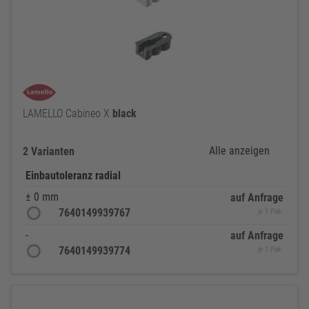
LAMELLO Cabineo X
black
Alle anzeigen
2 Varianten
Einbautoleranz radial
± 0 mm
auf Anfrage
7640149939767
je 1 Pak.
-
auf Anfrage
7640149939774
je 1 Pak.