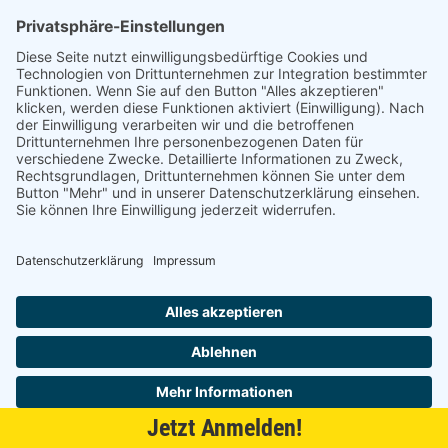
LAMELLO Cabineo Muffen - inkl. Cabineo Einschlaghilfe
Alle anzeigen
4 Varianten
(1 nicht angezeigt)
7640149937541
auf Anfrage
LAMELLO Cabineo Muffe M6x12.3 mm inkl.
je 1 Pak.
Cabineo Einschlaghilfe 500 Stück
keine Verfügbarkeitsinformationen
7640149937558
auf Anfrage
LAMELLO Cabineo Muffe M6x12.3 mm inkl.
je 1 Pak.
Cabineo Einschlaghilfe 100 Stück
Jetzt Anmelden!