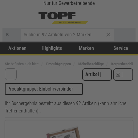
Nur für Gewerbetreibende
K
Aktionen
Highlights
Marken
Service
Sie befinden sich hier:
Produktgruppen
Möbelbeschläge
Korpusbeschläge
Artikel
|
|
Produktgruppe: Einbohrverbinder
Ihr Suchergebnis besteht aus diesen 92 Artikeln (kann ähnliche
Treffer enthalten)…