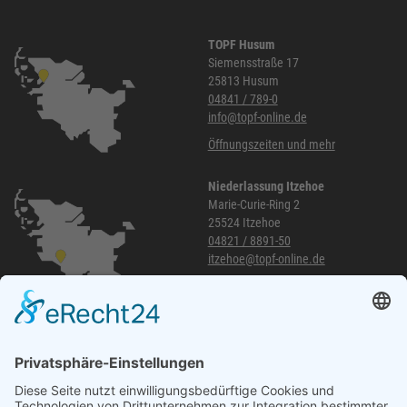
TOPF Husum
Siemensstraße 17
25813 Husum
04841 / 789-0
info@topf-online.de
Öffnungszeiten und mehr
Niederlassung Itzehoe
Marie-Curie-Ring 2
25524 Itzehoe
04821 / 8891-50
itzehoe@topf-online.de
Öffnungszeiten und mehr
Niederlassung Glinde
Am alten Lokschuppen 9
21509 Glinde
040 / 21 04 04 04-04
glinde@topf-online.de