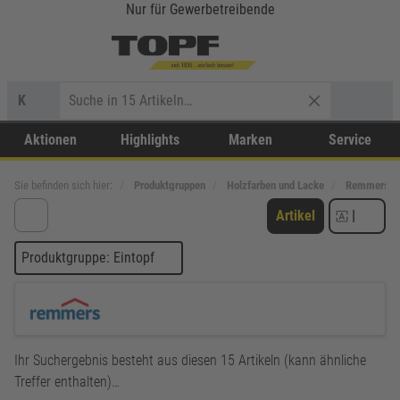
Nur für Gewerbetreibende
K
Aktionen
Highlights
Marken
Service
Sie befinden sich hier:
Produktgruppen
Holzfarben und Lacke
Remmers
Artikel
|
Produktgruppe: Eintopf
Ihr Suchergebnis besteht aus diesen 15 Artikeln (kann ähnliche
Treffer enthalten)…