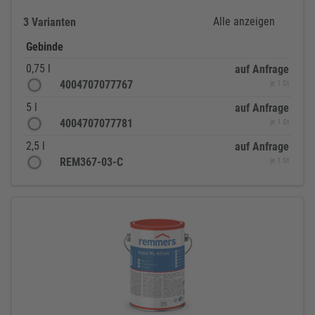
Alle anzeigen
3 Varianten
Gebinde
0,75 l
auf Anfrage
4004707077767
je 1 St
5 l
auf Anfrage
4004707077781
je 1 St
2,5 l
auf Anfrage
REM367-03-C
je 1 St