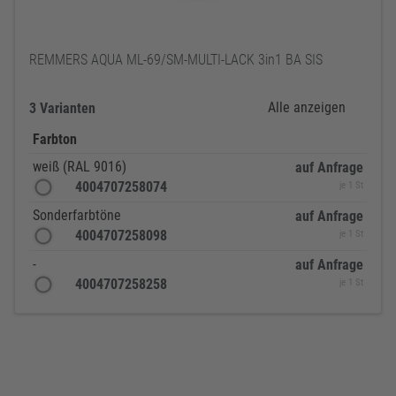
REMMERS AQUA ML-69/SM-MULTI-LACK 3in1 BA SIS
Alle anzeigen
3 Varianten
Farbton
weiß (RAL 9016)
auf Anfrage
4004707258074
je 1 St
Sonderfarbtöne
auf Anfrage
4004707258098
je 1 St
-
auf Anfrage
4004707258258
je 1 St