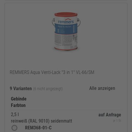
REMMERS Aqua Venti-Lack "3 in 1" VL-66/SM
Alle anzeigen
9 Varianten
(6 nicht angezeigt)
Gebinde
Farbton
2,5 l
auf Anfrage
reinweiß (RAL 9010) seidenmatt
je 1 St
REM368-01-C