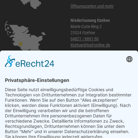
Öffnungszeiten und mehr
Niederlassung Itzehoe
Marie-Curie-Ring 2
25524 Itzehoe
04821 / 8891-50
itzehoe@topf-online.de
Öffnungszeiten und mehr
Niederlassung Glinde
Am alten Lokschuppen 9
21509 Glinde
040 / 21 04 04 04-04
glinde@topf-online.de
Öffnungszeiten und mehr