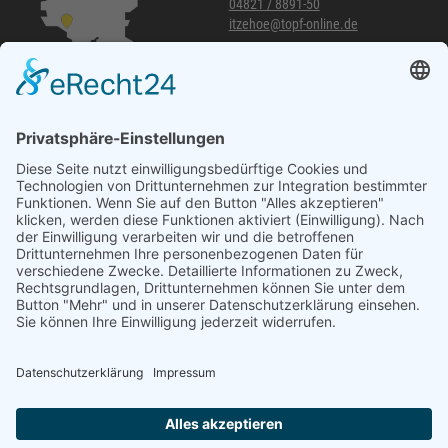
04821 / 8891-50
itzehoe@topf-online.de
Öffnungszeiten und mehr
Niederlassung Glinde
Am alten Lokschuppen 9
21509 Glinde
040 / 21 04 04 04-04
glinde@topf-online.de
Öffnungszeiten und mehr
Impressum
AGB
Datenschutzerklärung