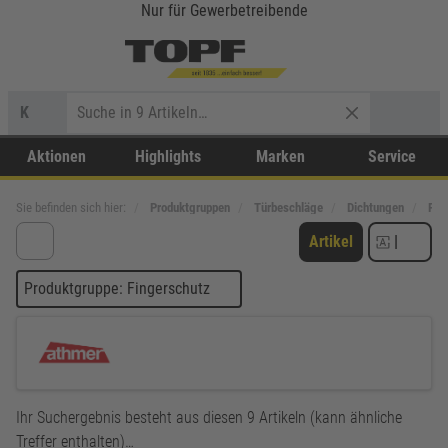
Nur für Gewerbetreibende
K
Aktionen
Highlights
Marken
Service
Sie befinden sich hier:
Produktgruppen
Türbeschläge
Dichtungen
Fin
Artikel
|
Produktgruppe: Fingerschutz
Ihr Suchergebnis besteht aus diesen 9 Artikeln (kann ähnliche
Treffer enthalten)…