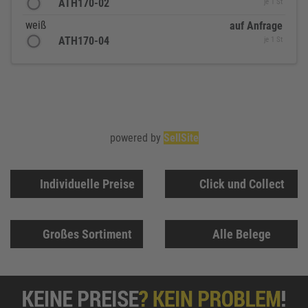
ATH170-02
je 1 St
weiß
auf Anfrage
ATH170-04
je 1 St
powered by
SellSite
Individuelle Preise
Click und Collect
Großes Sortiment
Alle Belege