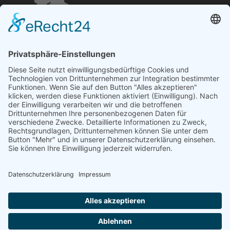
Öffnungszeiten und mehr
Niederlassung Glinde
Am alten Lokschuppen 9
21509 Glinde
040 / 21 04 04 04-04
glinde@topf-online.de
Öffnungszeiten und mehr
Impressum
AGB
Datenschutzerklärung
Desktop-Version