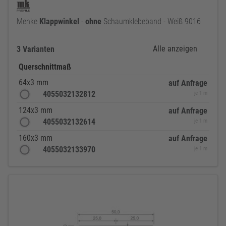
Menke
Klappwinkel
-
ohne
Schaumklebeband - Weiß 9016
Alle anzeigen
3 Varianten
Querschnittmaß
64x3 mm
auf Anfrage
4055032132812
je 1 m
124x3 mm
auf Anfrage
4055032132614
je 1 m
160x3 mm
auf Anfrage
4055032133970
je 1 m