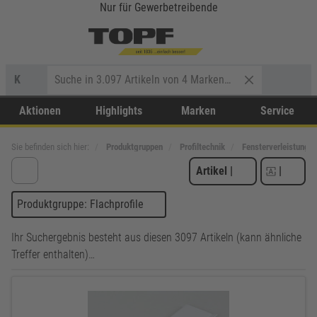
Nur für Gewerbetreibende
K
Aktionen
Highlights
Marken
Service
Sie befinden sich hier:
Produktgruppen
Profiltechnik
Fensterverleistung
Artikel
|
|
Produktgruppe: Flachprofile
Ihr Suchergebnis besteht aus diesen 3097 Artikeln (kann ähnliche
Treffer enthalten)…