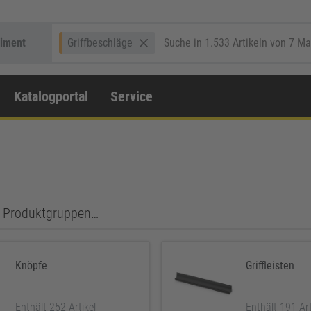
timent
Griffbeschläge
Katalogportal
Service
en Produktgruppen…
Knöpfe
Griffleisten
Enthält 252 Artikel
Enthält 191 Art