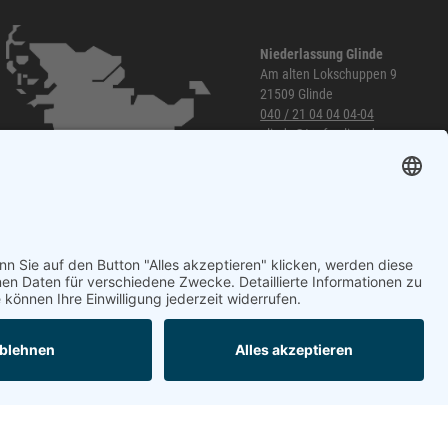
Niederlassung Glinde
Am alten Lokschuppen 9
21509 Glinde
040 / 21 04 04 04-04
glinde@topf-online.de
Öffnungszeiten und mehr