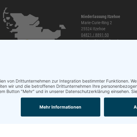
Niederlassung Itzehoe
Marie-Curie-Ring 2
25524 Itzehoe
04821 / 8891-50
itzehoe@topf-online.de
Öffnungszeiten und mehr
Mail
Anrufen