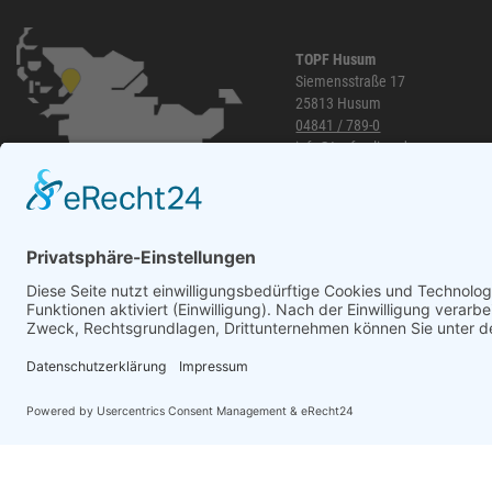
TOPF Husum
Siemensstraße 17
25813 Husum
04841 / 789-0
info@topf-online.de
Öffnungszeiten und mehr
WhatsApp