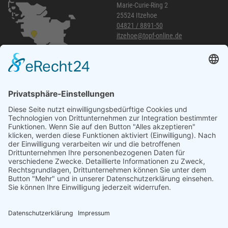
Marie-Curie-Ring 2
25524 Itzehoe
04821 / 8891-50
itzehoe@topf-online.de
Öffnungszeiten und mehr
Niederlassung Glinde
Am alten Lokschuppen 9
21509 Glinde
040 / 21 04 04 04-04
glinde@topf-online.de
Öffnungszeiten und mehr
Impressum
AGB
Datenschutzerklärung