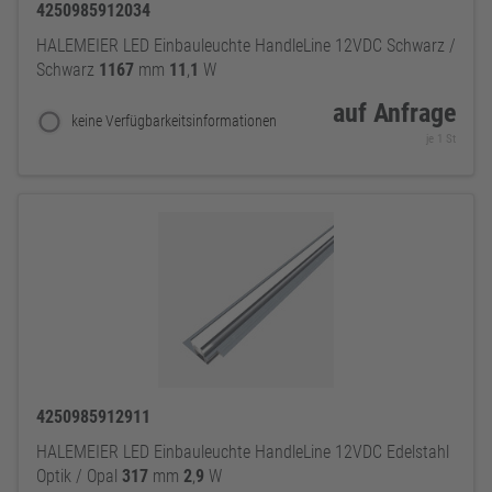
4250985912034
HALEMEIER LED Einbauleuchte HandleLine 12VDC Schwarz /
Schwarz
1167
mm
11
,
1
W
auf Anfrage
keine Verfügbarkeitsinformationen
je 1 St
4250985912911
HALEMEIER LED Einbauleuchte HandleLine 12VDC Edelstahl
Optik / Opal
317
mm
2
,
9
W