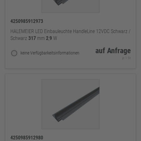
4250985912973
HALEMEIER LED Einbauleuchte HandleLine 12VDC Schwarz /
Schwarz
317
mm
2
,
9
W
auf Anfrage
keine Verfügbarkeitsinformationen
je 1 St
4250985912980