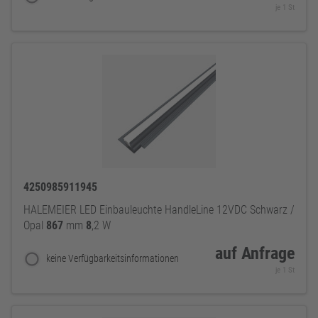
je 1 St
4250985911945
HALEMEIER LED Einbauleuchte HandleLine 12VDC Schwarz /
Opal
867
mm
8
,2 W
auf Anfrage
keine Verfügbarkeitsinformationen
je 1 St