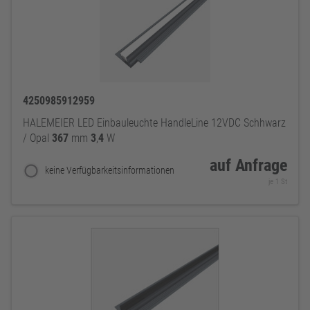
4250985912959
HALEMEIER LED Einbauleuchte HandleLine 12VDC Schhwarz
/ Opal
367
mm
3
,
4
W
auf Anfrage
keine Verfügbarkeitsinformationen
je 1 St