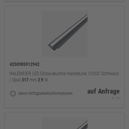
4250985912942
HALEMEIER LED Einbauleuchte HandleLine 12VDC Schhwarz
/ Opal
317
mm
2
,
9
W
auf Anfrage
keine Verfügbarkeitsinformationen
je 1 St