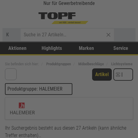
Nur für Gewerbetreibende
K
Aktionen
Highlights
Marken
Service
Sie befinden sich hier:
Produktgruppen
Möbelbeschläge
Lichtsysteme
Artikel
|
Produktgruppe: HALEMEIER
Ihr Suchergebnis besteht aus diesen 27 Artikeln (kann ähnliche
Treffer enthalten)…