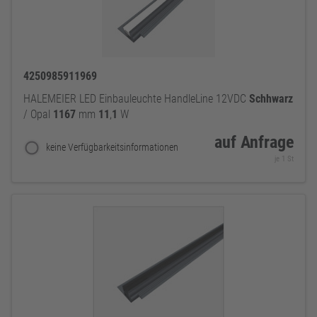
4250985911969
HALEMEIER LED Einbauleuchte HandleLine 12VDC
Schhwarz
/ Opal
1167
mm
11
,
1
W
auf Anfrage
keine Verfügbarkeitsinformationen
je 1 St