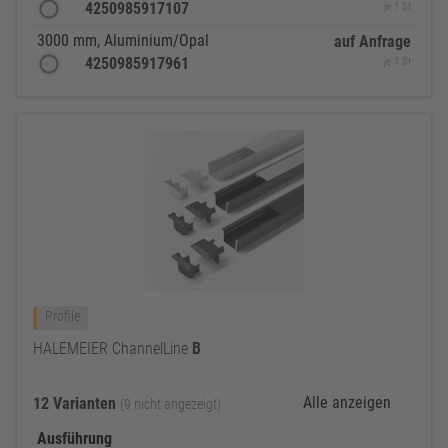
4250985917107
je 1 St
3000 mm, Aluminium/Opal
auf Anfrage
4250985917961
je 1 St
Profile
HALEMEIER ChannelLine
B
Alle anzeigen
12 Varianten
(9 nicht angezeigt)
Ausführung