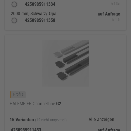
4250985911334
je 1 Set
2000 mm, Schwarz/ Opal
auf Anfrage
4250985911358
je 1 St
Profile
HALEMEIER ChannelLine
G2
Alle anzeigen
15 Varianten
(12 nicht angezeigt)
4250985911433
auf Anfrage