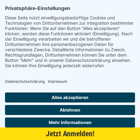
Ausführung
2500 mm, Alu
auf Anfrage
4250985920589
je 1 St
2500 mm, Alu (10er Set)
auf Anfrage
4250985918944
je 1 St
2500 mm, Schwarz
auf Anfrage
4250985918937
je 1 St
Jetzt Anmelden!
Profile