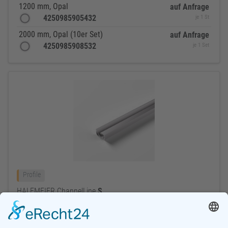
1200 mm, Opal
auf Anfrage
4250985905432
je 1 St
2000 mm, Opal (10er Set)
auf Anfrage
4250985908532
je 1 Set
Profile
HALEMEIER ChannelLine
S
Alle anzeigen
10 Varianten
(7 nicht angezeigt)