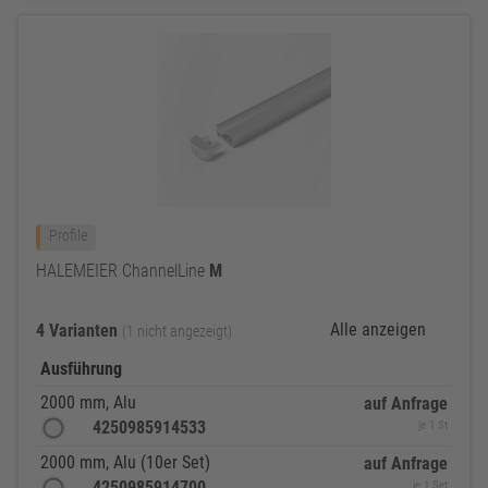
Profile
HALEMEIER ChannelLine
M
Alle anzeigen
4 Varianten
(1 nicht angezeigt)
Ausführung
2000 mm, Alu
auf Anfrage
4250985914533
je 1 St
2000 mm, Alu (10er Set)
auf Anfrage
4250985914700
je 1 Set