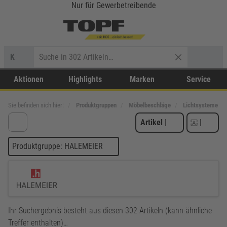
Nur für Gewerbetreibende
K
Aktionen
Highlights
Marken
Service
Sie befinden sich hier:
Produktgruppen
Möbelbeschläge
Lichtsysteme
Artikel
|
|
Produktgruppe: HALEMEIER
Ihr Suchergebnis besteht aus diesen 302 Artikeln (kann ähnliche
Treffer enthalten)…