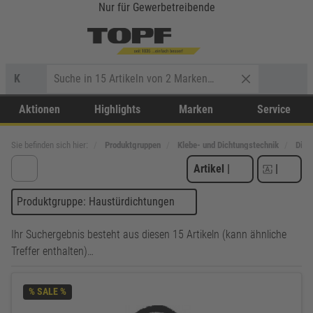
Nur für Gewerbetreibende
K
Aktionen
Highlights
Marken
Service
Sie befinden sich hier:
Produktgruppen
Klebe- und Dichtungstechnik
Dich
Artikel
|
|
Produktgruppe: Haustürdichtungen
Ihr Suchergebnis besteht aus diesen 15 Artikeln (kann ähnliche
Treffer enthalten)…
% SALE %