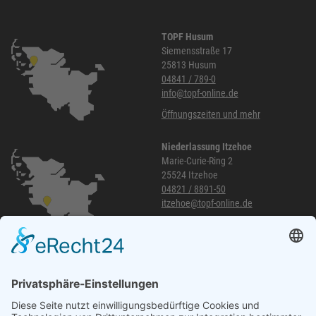
TOPF Husum
Siemensstraße 17
25813 Husum
04841 / 789-0
info@topf-online.de
Öffnungszeiten und mehr
Niederlassung Itzehoe
Marie-Curie-Ring 2
25524 Itzehoe
04821 / 8891-50
itzehoe@topf-online.de
Öffnungszeiten und mehr
Niederlassung Glinde
Am alten Lokschuppen 9
21509 Glinde
040 / 21 04 04 04-04
glinde@topf-online.de