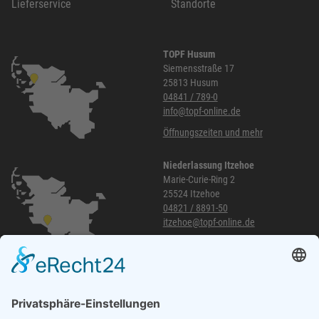
Lieferservice
Standorte
TOPF Husum
Siemensstraße 17
25813 Husum
04841 / 789-0
info@topf-online.de
Öffnungszeiten und mehr
Niederlassung Itzehoe
Marie-Curie-Ring 2
25524 Itzehoe
04821 / 8891-50
itzehoe@topf-online.de
Öffnungszeiten und mehr
Niederlassung Glinde
Am alten Lokschuppen 9
21509 Glinde