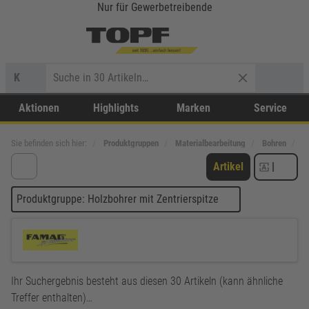
Nur für Gewerbetreibende
K
Aktionen
Highlights
Marken
Service
Sie befinden sich hier:
Produktgruppen
Materialbearbeitung
Bohren
H
Artikel
|
Produktgruppe: Holzbohrer mit Zentrierspitze
Ihr Suchergebnis besteht aus diesen 30 Artikeln (kann ähnliche
Treffer enthalten)…