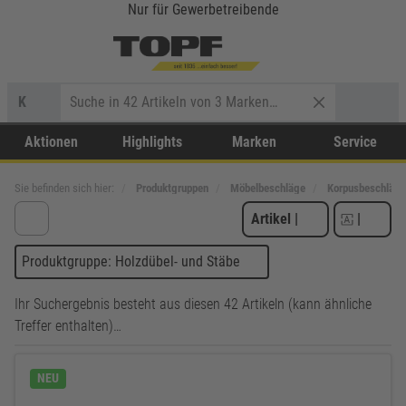
Nur für Gewerbetreibende
K
Aktionen
Highlights
Marken
Service
Sie befinden sich hier:
Produktgruppen
Möbelbeschläge
Korpusbeschläge
Artikel
|
|
Produktgruppe: Holzdübel- und Stäbe
Ihr Suchergebnis besteht aus diesen 42 Artikeln (kann ähnliche
Treffer enthalten)…
NEU