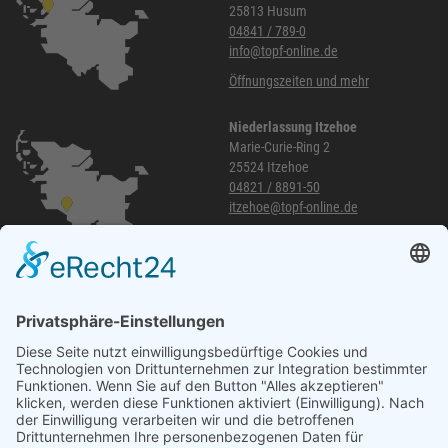
25813 Husum
04841 / 789-0
info@topf-online.de
Öffnungszeiten und mehr
Niederlassung Itzehoe
Marie-Curie-Ring 2
25524 Itzehoe
04821 / 8891-50
itzehoe@topf-online.de
Öffnungszeiten und mehr
Niederlassung Glinde
Am alten Lokschuppen 9
21509 Glinde
040 / 21 04 04 04-04
glinde@topf-online.de
Öffnungszeiten und mehr