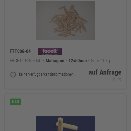
FTT006-04
FACETT Riffeldübel
Mahagoni
-
12x50mm
-
Sack 10kg
auf Anfrage
keine Verfügbarkeitsinformationen
je 1 kg
NEU