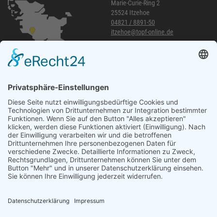
Marie-Curie-Ring 2
25524 Itzehoe
04821 / 8891-50
itzehoe@topf-online.de
Öffnungszeiten und mehr
Niederlassung Glinde
Am alten Lokschuppen 9
21509 Glinde
040 / 21 04 04 04-04
glinde@topf-online.de
Öffnungszeiten und mehr
Impressum
AGB
Datenschutzerklärung