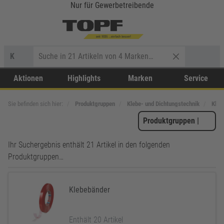
Nur für Gewerbetreibende
K
Aktionen
Highlights
Marken
Service
Sie befinden sich hier:
Produktgruppen
Klebe- und Dichtungstechnik
Kleb
Produktgruppen
|
Ihr Suchergebnis enthält 21 Artikel in den folgenden
Produktgruppen…
Klebebänder
Enthält 20 Artikel