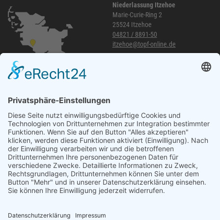
Niederlassung Itzehoe
Marie-Curie-Ring 2
25524 Itzehoe
04821 / 8891-50
itzehoe@topf-online.de
Öffnungszeiten und mehr
Niederlassung Glinde
Am alten Lokschuppen 9
21509 Glinde
040 / 21 04 04 04-04
glinde@topf-online.de
Öffnungszeiten und mehr