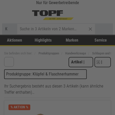
Nur für Gewerbetreibende
K
Aktionen
Highlights
Marken
Service
Sie befinden sich hier:
Produktgruppen
Handwerkzeuge
Schlagen und He
Artikel
|
|
Produktgruppe: Klüpfel & Flaschnerhammer
Ihr Suchergebnis besteht aus diesen 3 Artikeln (kann ähnliche
Treffer enthalten)…
% AKTION %