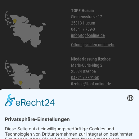
TOPF Husum
Siemensstraße 17
25813 Husum
04841 / 789-0
info@topf-online.de
Öffnungszeiten und mehr
Niederlassung Itzehoe
Marie-Curie-Ring 2
25524 Itzehoe
04821 / 8891-50
itzehoe@topf-online.de
Öffnungszeiten und mehr
Niederlassung Glinde
Am alten Lokschuppen 9
21509 Glinde
040 / 21 04 04 04-04
glinde@topf-online.de