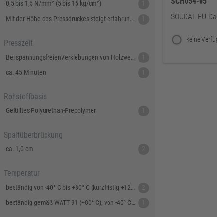
SCH054-05
0,5 bis 1,5 N/mm² (5 bis 15 kg/cm²)
1
SOUDAL PU-Da
Mit der Höhe des Pressdruckes steigt erfahrungsgemäß die Endfestigkeit. Max. 0,8 N/mm²
1
Presszeit
Bei spannungsfreienVerklebungen von Holzwerkstoffenab 9 min. Bei spannungsreichen Verklebungen oder anderen Materialien länger.
1
ca. 45 Minuten
1
Rohstoffbasis
Gefülltes Polyurethan-Prepolymer
1
Spaltüberbrückung
ca. 1,0 cm
2
Temperatur
beständig von -40° C bis +80° C (kurzfristig +120° C)
2
beständig gemäß WATT 91 (+80° C), von -40° C bis +120° C (kurzfristig +140° C)
1