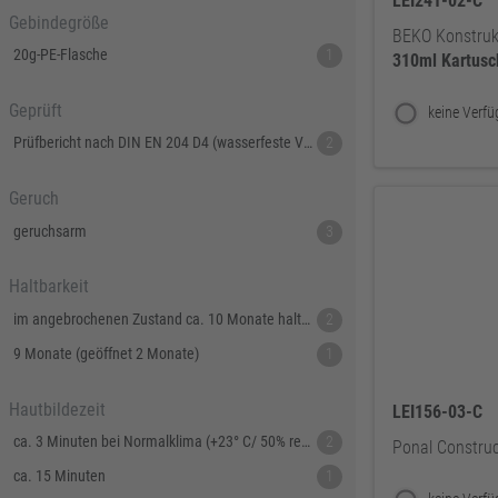
LEI241-02-C
Gebindegröße
BEKO Konstruk
20g-PE-Flasche
1
310ml
Kartusc
Geprüft
Prüfbericht nach DIN EN 204 D4 (wasserfeste Verleimung), gemäß WATT 91 (+80° C)
2
Geruch
geruchsarm
3
Haltbarkeit
im angebrochenen Zustand ca. 10 Monate haltbar, ungeöffnet ca. 1½ Jahre haltbar
2
9 Monate (geöffnet 2 Monate)
1
Hautbildezeit
LEI156-03-C
ca. 3 Minuten bei Normalklima (+23° C/ 50% relative Luftfeuchte)
2
Ponal Construc
ca. 15 Minuten
1