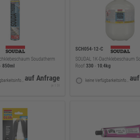
SCH054-12-C
chklebeschaum Soudatherm
SOUDAL 1K-Dachklebeschaum S
-
850ml
Roof
330
-
10
,
4kg
auf Anfrage
auf
keine Verfügbarkeitsinformationen
keine Verfügbarkeitsinformationen
je 1 St