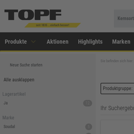
Kernsor
Produkte
Aktionen
Highlights
Marken
Sie befinden sich hier:
Neue Suche starten
Alle ausklappen
Produktgruppe: 
Lagerartikel
Ja
12
Ihr Suchergebn
Marke
Soudal
5