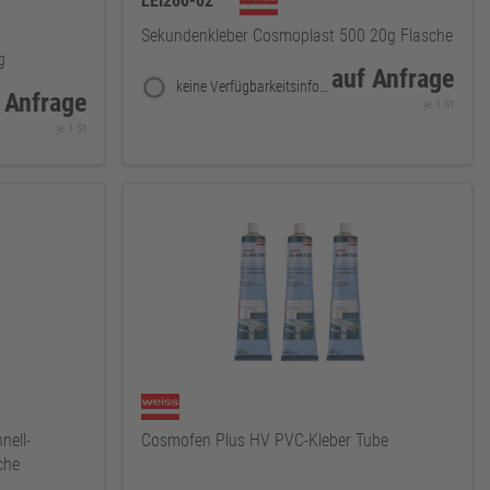
LEI260-02
Sekundenkleber Cosmoplast 500 20g Flasche
g
auf Anfrage
keine Verfügbarkeitsinformationen
 Anfrage
je 1 St
je 1 St
nell-
Cosmofen Plus HV PVC-Kleber Tube
che