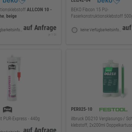
LEI242-04
tionsklebstoff
ALLCON
10
-
BEKO Fibcon 15 PU-
he
,
beige
Faserkonstruktionsklebstoff 500
auf Anfrage
auf
keine Verfügbarkeitsinformationen
keine Verfügbarkeitsinformationen
je 1 St
PER025-10
t PUR-Express - 440g
illbruck DG210 Verglasungs-/ Sch
klebstoff, 2x200ml Doppelkartus
auf Anfrage