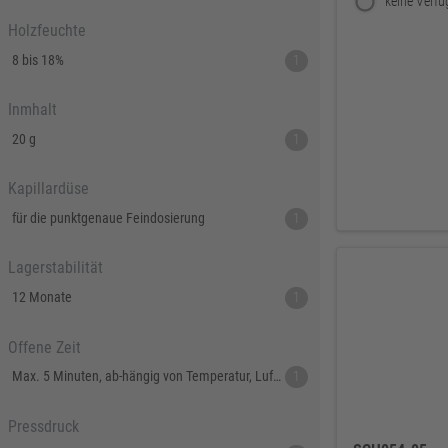
Holzfeuchte
8 bis 18%
1
Inmhalt
20 g
1
Kapillardüse
für die punktgenaue Feindosierung
1
Lagerstabilität
12 Monate
1
Offene Zeit
Max. 5 Minuten, ab-hängig von Temperatur, Luft- und Materialfeuchtigkeit.
1
Pressdruck