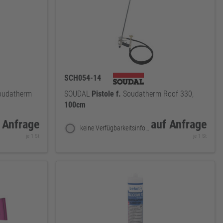
SCH054-14
oudatherm
SOUDAL
Pistole
f.
Soudatherm Roof 330,
100cm
 Anfrage
auf Anfrage
keine Verfügbarkeitsinformationen
je 1 St
je 1 St