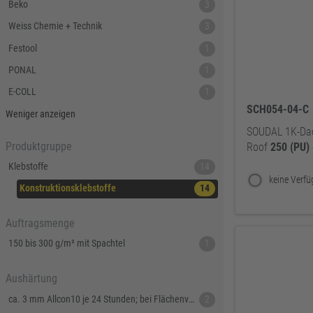
Beko
3
Weiss Chemie + Technik
3
Festool
1
PONAL
1
E-COLL
1
SCH054-04-C
Weniger anzeigen
SOUDAL 1K-Da
Produktgruppe
Roof
250
(PU)
Klebstoffe
14
Konstruktionsklebstoffe
14
Auftragsmenge
150 bis 300 g/m² mit Spachtel
1
Aushärtung
ca. 3 mm Allcon10 je 24 Stunden; bei Flächenverklebung nach 7 bis 10 Minuten; zu ca. 70% - nach 30 bis 45 Minuten zu 100% ausgehärtet
2