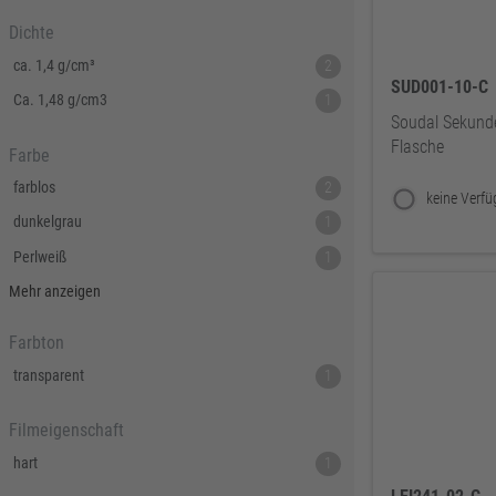
Dichte
ca. 1,4 g/cm³
2
SUD001-10-C
Ca. 1,48 g/cm3
1
Soudal Sekunde
Flasche
Farbe
farblos
2
dunkelgrau
1
Perlweiß
1
transparent
1
Mehr anzeigen
weiß
1
Farbton
transparent
1
Filmeigenschaft
hart
1