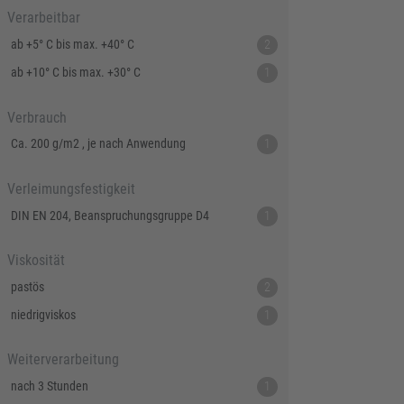
Verarbeitbar
ab +5° C bis max. +40° C
2
ab +10° C bis max. +30° C
1
Verbrauch
Ca. 200 g/m2 , je nach Anwendung
1
Verleimungsfestigkeit
DIN EN 204, Beanspruchungsgruppe D4
1
Viskosität
pastös
2
niedrigviskos
1
Weiterverarbeitung
nach 3 Stunden
1