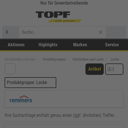
Nur für Gewerbetreibende
K
Aktionen
Highlights
Marken
Service
Sie befinden sich hier:
Produktgruppen
Holzfarben und Lacke
Lacke
Artikel
|
Produktgruppe: Lacke
Ihre Suchanfrage enthält genau einen (ggf. ähnlichen) Treffer…