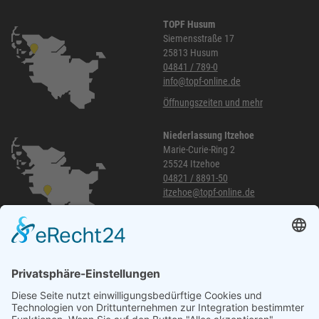
TOPF Husum
Siemensstraße 17
25813 Husum
04841 / 789-0
info@topf-online.de
Öffnungszeiten und mehr
Niederlassung Itzehoe
Marie-Curie-Ring 2
25524 Itzehoe
04821 / 8891-50
itzehoe@topf-online.de
Öffnungszeiten und mehr
Niederlassung Glinde
Am alten Lokschuppen 9
21509 Glinde
040 / 21 04 04 04-04
glinde@topf-online.de