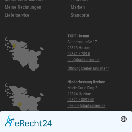
Meine Rechnungen
Marken
Lieferservice
Standorte
TOPF Husum
Siemensstraße 17
25813 Husum
04841 / 789-0
info@topf-online.de
Öffnungszeiten und mehr
Niederlassung Itzehoe
Marie-Curie-Ring 2
25524 Itzehoe
04821 / 8891-50
itzehoe@topf-online.de
Öffnungszeiten und mehr
Niederlassung Glinde