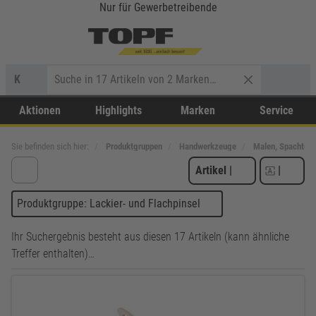
Nur für Gewerbetreibende
K
Aktionen
Highlights
Marken
Service
Sie befinden sich hier:
Produktgruppen
Handwerkzeuge
Malen, Spachteln
Artikel
|
|
Produktgruppe: Lackier- und Flachpinsel
Ihr Suchergebnis besteht aus diesen 17 Artikeln (kann ähnliche
Treffer enthalten)…