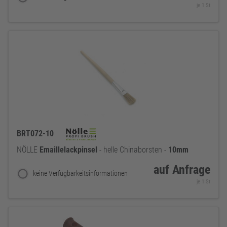
je 1 St
BRT072-10
NÖLLE
Emaillelackpinsel
- helle Chinaborsten -
10mm
auf Anfrage
keine Verfügbarkeitsinformationen
je 1 St