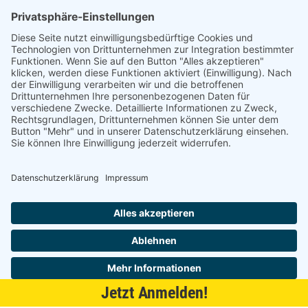
Am alten Lokschuppen 9
21509 Glinde
040 / 21 04 04 04-04
glinde@topf-online.de
Öffnungszeiten und mehr
Impressum
AGB
Datenschutzerklärung
Desktop-Version
Jetzt Anmelden!