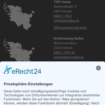
TOPF Husum
Siemensstraße 17
25813 Husum
04841 / 789-0
info@topf-online.de
Öffnungszeiten und mehr
Niederlassung Itzehoe
Marie-Curie-Ring 2
25524 Itzehoe
04821 / 8891-50
itzehoe@topf-online.de
Öffnungszeiten und mehr
Niederlassung Glinde
Am alten Lokschuppen 9
21509 Glinde
040 / 21 04 04 04-04
glinde@topf-online.de
Öffnungszeiten und mehr