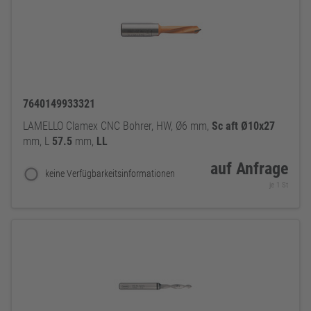
7640149933321
LAMELLO Clamex CNC Bohrer, HW, Ø6 mm,
Sc
aft
Ø10x27
mm, L
57.5
mm,
LL
auf Anfrage
keine Verfügbarkeitsinformationen
je 1 St