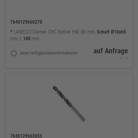
7640129660278
*
LAMELLO Clamex CNC Bohrer HW, Ø6 mm,
Schaft
Ø10x65
mm, L
100
mm
auf Anfrage
keine Verfügbarkeitsinformationen
je 1 St
7640129665655