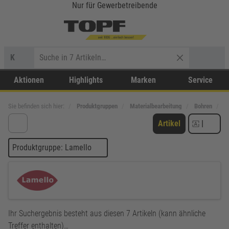
Nur für Gewerbetreibende
K
Aktionen
Highlights
Marken
Service
Sie befinden sich hier:
Produktgruppen
Materialbearbeitung
Bohren
L
Artikel
|
Produktgruppe: Lamello
Ihr Suchergebnis besteht aus diesen 7 Artikeln (kann ähnliche
Treffer enthalten)…