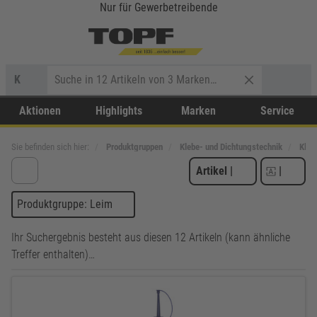
Nur für Gewerbetreibende
K
Aktionen
Highlights
Marken
Service
Sie befinden sich hier:
Produktgruppen
Klebe- und Dichtungstechnik
Kleb
Artikel
|
|
Produktgruppe: Leim
Ihr Suchergebnis besteht aus diesen 12 Artikeln (kann ähnliche
Treffer enthalten)…