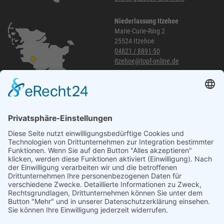
Niederlassung Itzehoe
Marie-Curie-Ring 2
25524 Itzehoe
04821 / 8891-50
itzehoe@topf-online.de
Öffnungszeiten und mehr
Niederlassung Glinde
Am alten Lokschuppen 9
21509 Glinde
040 / 21 04 04 04-04
glinde@topf-online.de
Öffnungszeiten und mehr