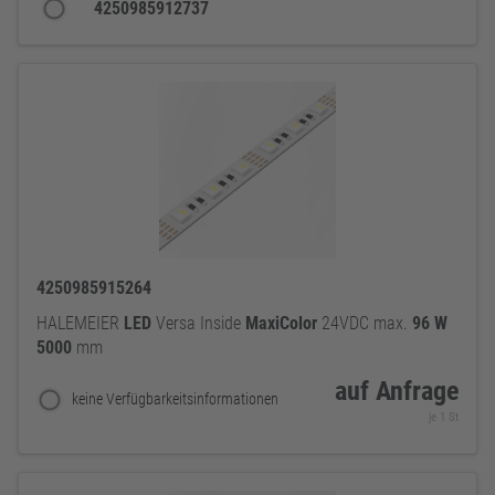
4250985912737
4250985915264
HALEMEIER
LED
Versa Inside
MaxiColor
24VDC max.
96
W
5000
mm
auf Anfrage
keine Verfügbarkeitsinformationen
je 1 St