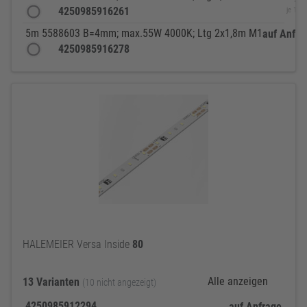
4250985916261
je 1 St
5m 5588603 B=4mm; max.55W 4000K; Ltg 2x1,8m M1
auf Anfra
4250985916278
je 
HALEMEIER Versa Inside
80
Alle anzeigen
13 Varianten
(10 nicht angezeigt)
4250985912294
auf Anfrage