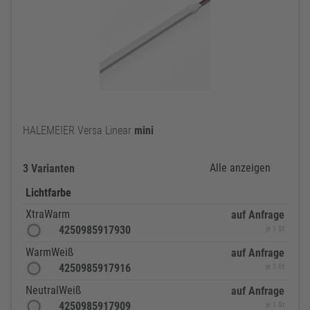
HALEMEIER Versa Linear
mini
Alle anzeigen
3 Varianten
Lichtfarbe
XtraWarm
auf Anfrage
4250985917930
je 1 St
WarmWeiß
auf Anfrage
4250985917916
je 1 St
NeutralWeiß
auf Anfrage
4250985917909
je 1 St