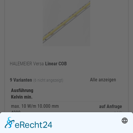
HALEMEIER Versa
Linear
COB
Alle anzeigen
9 Varianten
(6 nicht angezeigt)
Ausführung
Kelvin min.
max. 10 W/m 10.000 mm
auf Anfrage
4000
je 1 St
4250985913666
max. 12 W 1200 mm
auf Anfrage