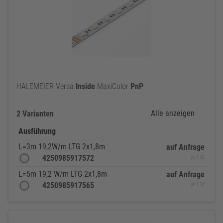
HALEMEIER Versa
Inside
MaxiColor
PnP
Alle anzeigen
2 Varianten
Ausführung
L=3m 19,2W/m LTG 2x1,8m
auf Anfrage
4250985917572
je 1 St
L=5m 19,2 W/m LTG 2x1,8m
auf Anfrage
4250985917565
je 1 St