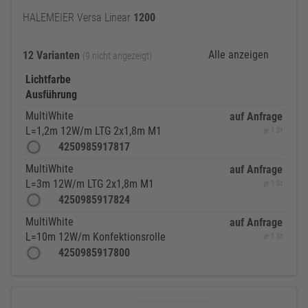
HALEMEIER Versa Linear
1200
Alle anzeigen
12 Varianten
(9 nicht angezeigt)
Lichtfarbe
Ausführung
MultiWhite
auf Anfrage
L=1,2m 12W/m LTG 2x1,8m M1
je 1 St
4250985917817
MultiWhite
auf Anfrage
L=3m 12W/m LTG 2x1,8m M1
je 1 St
4250985917824
MultiWhite
auf Anfrage
L=10m 12W/m Konfektionsrolle
je 1 St
4250985917800