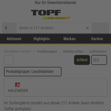
Nur für Gewerbetreibende
K
Aktionen
Highlights
Marken
Service
Sie befinden sich hier:
Produktgruppen
Möbelbeschläge
Lichtsysteme
Artikel
|
Produktgruppe: Leuchtbänder
Ihr Suchergebnis besteht aus diesen 211 Artikeln (kann ähnliche
Treffer enthalten)…