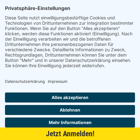
4000
je 1 St
4250985913673
max. 30 W 3000 mm
auf Anfrage
4000
je 1 St
4250985913680
HALEMEIER Versa
SuperPlus
Jetzt Anmelden!
Alle anzeigen