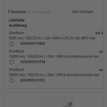
Alle anzeigen
9 Varianten
(6 nicht angezeigt)
Lichtfarbe
Ausführung
XtraWarm
auf Anf
5000 mm, 160LED/m L=5m 14W/m LTG 2x1,8m MP2 mm
4250985919804
XtraWarm
auf 
10000 mm, 160LED/m L=10m 14W/m Konfektionsrolle mm
4250985919798
XtraWarm
auf 
50000 mm, 160LED/m L=50m 14W/m Konfektionsrolle mm
4250985919781