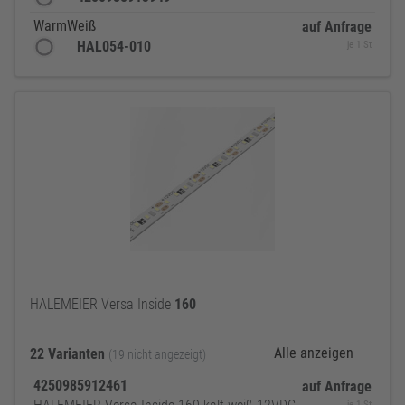
WarmWeiß
auf Anfrage
HAL054-010
je 1 St
HALEMEIER Versa Inside
160
Alle anzeigen
22 Varianten
(19 nicht angezeigt)
4250985912461
auf Anfrage
je 1 St