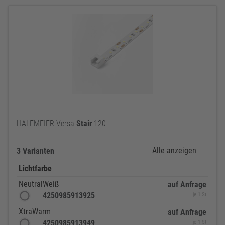
HALEMEIER Versa
Stair
120
Alle anzeigen
3 Varianten
Lichtfarbe
NeutralWeiß
auf Anfrage
4250985913925
je 1 St
XtraWarm
auf Anfrage
4250985913949
je 1 St