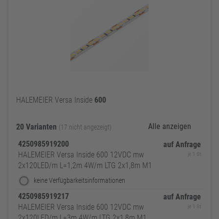
HALEMEIER Versa Inside
600
Alle anzeigen
20 Varianten
(17 nicht angezeigt)
4250985919200
auf Anfrage
HALEMEIER Versa Inside 600 12VDC mw
je 1 St
2x120LED/m L=1,2m 4W/m LTG 2x1,8m M1
keine Verfügbarkeitsinformationen
4250985919217
auf Anfrage
HALEMEIER Versa Inside 600 12VDC mw
je 1 St
2x120LED/m L=3m 4W/m LTG 2x1,8m M1