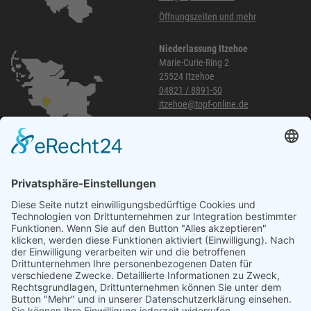
Öffnungszeiten und mehr
Niederlassung Itzehoe
Marie-Curie-Ring 2
25524 Itzehoe
04821 / 8891-50
itzehoe@topf-online.de
Öffnungszeiten und mehr
Niederlassung Glinde
Am alten Lokschuppen 9
21509 Glinde
040 / 21 04 04 04-04
glinde@topf-online.de
Öffnungszeiten und mehr