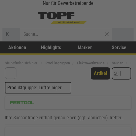
Nur für Gewerbetreibende
K
Aktionen
Highlights
Marken
Service
Sie befinden sich hier:
Produktgruppen
Elektrowerkzeuge
Saugen
Luf
Artikel
|
Produktgruppe: Luftreiniger
Ihre Suchanfrage enthält genau einen (ggf. ähnlichen) Treffer…