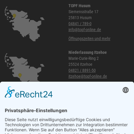
TOPF Husum
Siemensstraße 17
25813 Husum
04841 / 789-0
info@topf-online.de
Öffnungszeiten und mehr
Niederlassung Itzehoe
Marie-Curie-Ring 2
25524 Itzehoe
04821 / 8891-50
itzehoe@topf-online.de
Öffnungszeiten und mehr
Niederlassung Glinde
Am alten Lokschuppen 9
21509 Glinde
040 / 21 04 04 04-04
glinde@topf-online.de
Öffnungszeiten und mehr