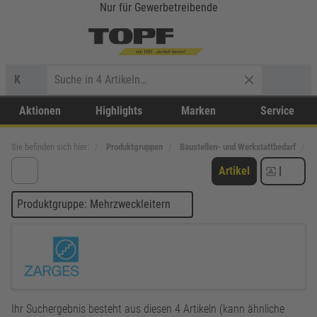
Nur für Gewerbetreibende
K
Aktionen
Highlights
Marken
Service
Sie befinden sich hier:
Produktgruppen
Baustellen- und Werkstattbedarf
S
Artikel
|
Produktgruppe: Mehrzweckleitern
Ihr Suchergebnis besteht aus diesen 4 Artikeln (kann ähnliche