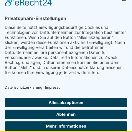
Niederlassung Glinde
Am alten Lokschuppen 9
21509 Glinde
040 / 21 04 04 04-04
glinde@topf-online.de
Öffnungszeiten und mehr
Impressum
AGB
Datenschutzerklärung
Desktop-Version