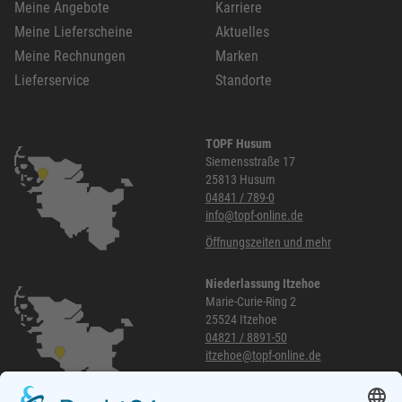
Meine Angebote
Karriere
Meine Lieferscheine
Aktuelles
Meine Rechnungen
Marken
Lieferservice
Standorte
TOPF Husum
Siemensstraße 17
25813 Husum
04841 / 789-0
info@topf-online.de
Öffnungszeiten und mehr
Niederlassung Itzehoe
Marie-Curie-Ring 2
25524 Itzehoe
04821 / 8891-50
itzehoe@topf-online.de
Öffnungszeiten und mehr